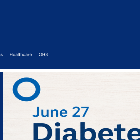
ns
Healthcare
OHS