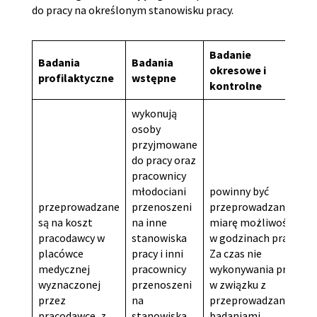
do pracy na określonym stanowisku pracy.
Badanie
Badania
Badania
okresowe i
profilaktyczne
wstępne
kontrolne
wykonują
osoby
przyjmowane
do pracy oraz
pracownicy
młodociani
powinny być
przeprowadzane
przenoszeni
przeprowadzane w
są na koszt
na inne
miarę możliwości
pracodawcy w
stanowiska
w godzinach pracy.
placówce
pracy i inni
Za czas nie
medycznej
pracownicy
wykonywania pracy
wyznaczonej
przenoszeni
w związku z
przez
na
przeprowadzanymi
pracodawcę, z
stanowiska
badaniami,