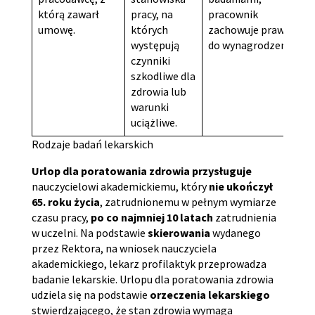
którą zawarł
pracy, na
pracownik
umowę.
których
zachowuje prawo
występują
do wynagrodzenia.
czynniki
szkodliwe dla
zdrowia lub
warunki
uciążliwe.
Rodzaje badań lekarskich
Urlop dla poratowania zdrowia
przysługuje
nauczycielowi akademickiemu, który
nie ukończył
65. roku życia
, zatrudnionemu w pełnym wymiarze
czasu pracy,
po co najmniej 10 latach
zatrudnienia
w uczelni. Na podstawie
skierowania
wydanego
przez Rektora, na wniosek nauczyciela
akademickiego, lekarz profilaktyk przeprowadza
badanie lekarskie. Urlopu dla poratowania zdrowia
udziela się na podstawie
orzeczenia lekarskiego
stwierdzającego, że stan zdrowia wymaga