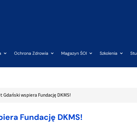
a
Ochrona Zdrowia
Magazyn ŚOI
Szkolenia
St
t Gdański wspiera Fundację DKMS!
piera Fundację DKMS!