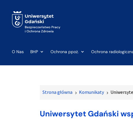
O Nas
BHP
Ochrona ppoż.
Ochrona radiologiczn
Strona główna
Komunikaty
Uniwersyte
5
5
Uniwersytet Gdański ws