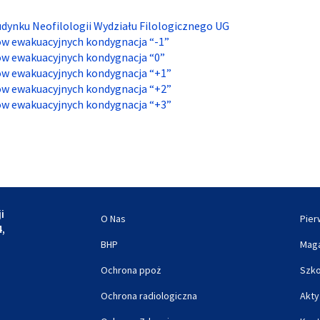
dynku Neofilologii Wydziału Filologicznego UG
ów ewakuacyjnych kondygnacja “-1”
ów ewakuacyjnych kondygnacja “0”
ów ewakuacyjnych kondygnacja “+1”
ów ewakuacyjnych kondygnacja “+2”
ów ewakuacyjnych kondygnacja “+3”
i
O Nas
Pie
4,
BHP
Maga
Ochrona ppoż
Szko
Ochrona radiologiczna
Akty