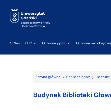
O Nas
BHP
Ochrona ppoż.
Ochrona radiologiczn
Strona główna
Ochrona ppoż
Instrukc
5
5
Budynek Biblioteki Głów