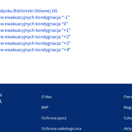
dynku Biblioteki Głównej UG
ów ewakuacyjnych kondygnacja “-1”
ów ewakuacyjnych kondygnacja “0”
ów ewakuacyjnych kondygnacja “+1”
ów ewakuacyjnych kondygnacja “+2”
ów ewakuacyjnych kondygnacja “+3”
ów ewakuacyjnych kondygnacja “+4”
i
O Nas
Pie
4,
BHP
Maga
Ochrona ppoż
Szko
Ochrona radiologiczna
Akty