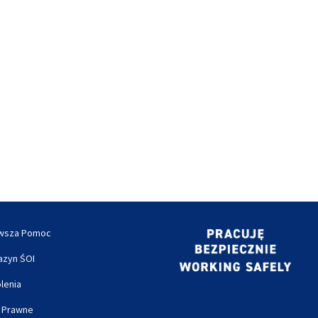
rwsza Pomoc
zyn ŚOI
lenia
 Prawne