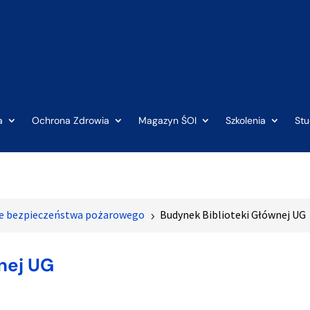
a
Ochrona Zdrowia
Magazyn ŚOI
Szkolenia
St
je bezpieczeństwa pożarowego
Budynek Biblioteki Głównej UG
5
nej UG