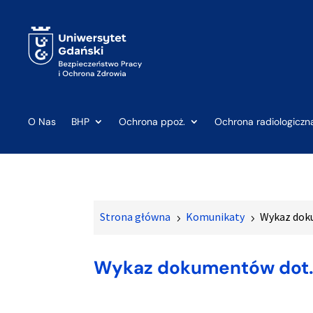
O Nas
BHP
Ochrona ppoż.
Ochrona radiologiczn
Strona główna
Komunikaty
Wykaz doku
5
5
Wykaz dokumentów dot. 