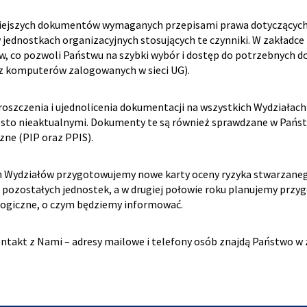
iejszych dokumentów wymaganych przepisami prawa dotyczących 
 jednostkach organizacyjnych stosujących te czynniki. W zakładce
, co pozwoli Państwu na szybki wybór i dostęp do potrzebnych d
 z komputerów zalogowanych w sieci UG).
szczenia i ujednolicenia dokumentacji na wszystkich Wydziałach 
ęsto nieaktualnymi. Dokumenty te są również sprawdzane w Pańs
ne (PIP oraz PPIS).
 Wydziałów przygotowujemy nowe karty oceny ryzyka stwarzaneg
a pozostałych jednostek, a w drugiej połowie roku planujemy prz
ogiczne, o czym będziemy informować.
takt z Nami – adresy mailowe i telefony osób znajdą Państwo w