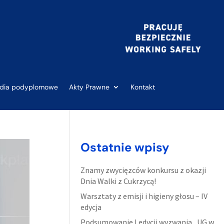
udia podyplomowe
Akty Prawne
Kontakt
Ostatnie wpisy
Znamy zwycięzców konkursu z okazji
Dnia Walki z Cukrzycą!
Warsztaty z emisji i higieny głosu – IV
edycja
Podsumowanie I edycji wyzwania „UG w