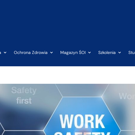
a
Ochrona Zdrowia
Magazyn ŚOI
Szkolenia
St