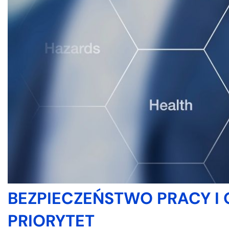
BEZPIECZEŃSTWO PRACY I
PRIORYTET