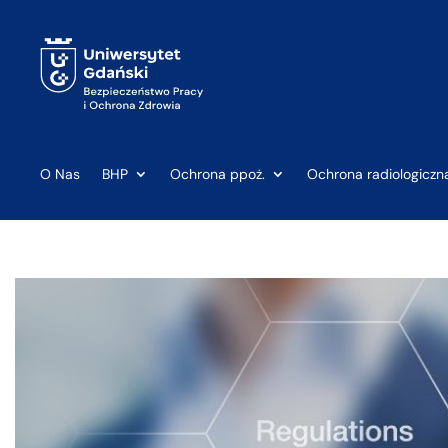
O Nas
BHP
Ochrona ppoż.
Ochrona radiologiczn